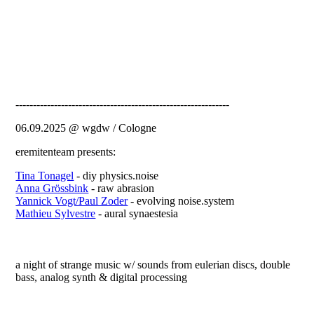
-------------------------------------------------------------
06.09.2025 @ wgdw / Cologne
eremitenteam presents:
Tina Tonagel
- diy physics.noise
Anna Grössbink
- raw abrasion
Yannick Vogt/Paul Zoder
- evolving noise.system
Mathieu Sylvestre
- aural synaestesia
a night of strange music w/ sounds from eulerian discs, double
bass, analog synth & digital processing