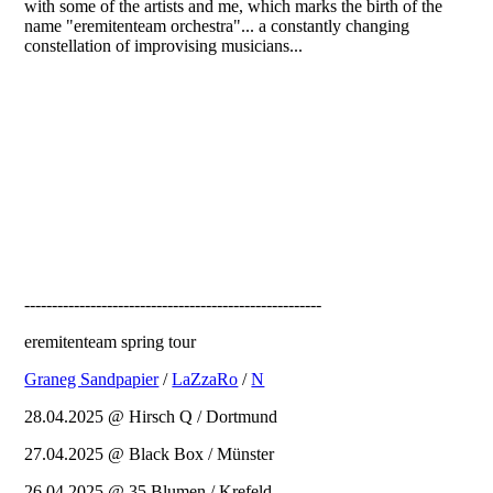
with some of the artists and me, which marks the birth of the
name "eremitenteam orchestra"... a constantly changing
constellation of improvising musicians...
------------------------------------------------------
eremitenteam spring tour
Graneg Sandpapier
/
LaZzaRo
/
N
28.04.2025 @ Hirsch Q / Dortmund
27.04.2025 @ Black Box / Münster
26.04.2025 @ 35 Blumen / Krefeld