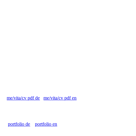
zone
Projects
eremitenteam
Previous
me/vita/cv pdf de
me/vita/cv pdf en
Things
portfolio de
portfolio en