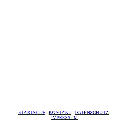
Sounds
Video
KONTAKT
STARTSEITE
|
KONTAKT
|
DATEN­SCHUTZ
|
IMPRESSUM